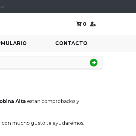
io.
0
RMULARIO
CONTACTO
obina Alta
estan comprobados y
 y con mucho gusto te ayudaremos.