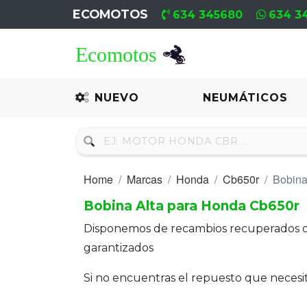
ECOMOTOS
634 345680
634 3
Home
Recambio
NUEVO
NEUMÁTICOS
Nuevo
Neumáticos
Home
Marcas
Honda
Cb650r
Bobina
Campa
Bobina Alta para Honda Cb650r
Motores
Disponemos de recambios recuperados 
Nuevos
garantizados
Motores
Si no encuentras el repuesto que neces
Usados