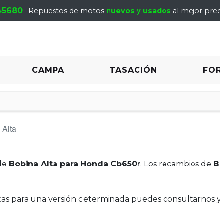
45680
Repuestos de motos
nuevos y usados
al mejor prec
CAMPA
TASACIÓN
FO
 Alta
de
Bobina Alta para Honda Cb650r
. Los recambios de
B
itas para una versión determinada puedes consultarnos