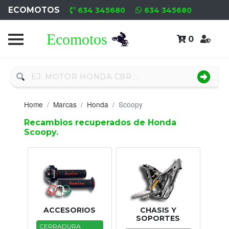
ECOMOTOS
634 345680
634 345680
0
Home
Recambio
Nuevo
Home
Marcas
Honda
Scoopy
Neumáticos
Recambios recuperados de Honda
Scoopy.
Campa
Motores
Nuevos
Motores
ACCESORIOS
CHASIS Y
Usados
SOPORTES
CERRADURA