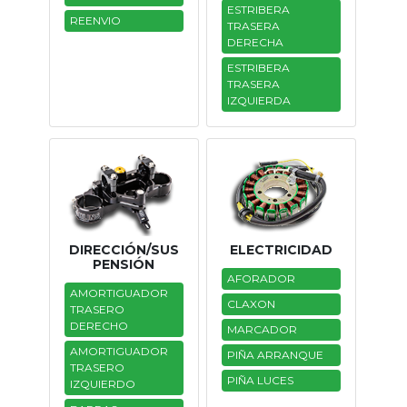
ESTRIBERA
REENVIO
Tasaciones
TRASERA
DERECHA
Formulario
ESTRIBERA
TRASERA
IZQUIERDA
Empresa
Contacto
DIRECCIÓN/SUS
ELECTRICIDAD
PENSIÓN
AFORADOR
AMORTIGUADOR
CLAXON
TRASERO
DERECHO
MARCADOR
AMORTIGUADOR
PIÑA ARRANQUE
TRASERO
PIÑA LUCES
IZQUIERDO