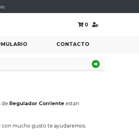
io.
0
RMULARIO
CONTACTO
s de
Regulador Corriente
estan
 y con mucho gusto te ayudaremos.