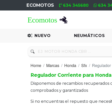
ECOMOTOS
634 345680
634 3
Home
Recambio
NUEVO
NEUMÁTICOS
Nuevo
Neumáticos
Home
Marcas
Honda
Sfx
Regulador 
Campa
Regulador Corriente para Honda
Motores
Disponemos de recambios recuperados 
Nuevos
comprobados y garantizados
Motores
Si no encuentras el repuesto que neces
Usados