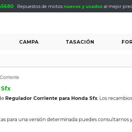
45680
Repuestos de motos
nuevos y usados
al mejor prec
CAMPA
TASACIÓN
FO
Corriente
 Sfx
de
Regulador Corriente para Honda Sfx
. Los recambio
itas para una versión determinada puedes consultarnos