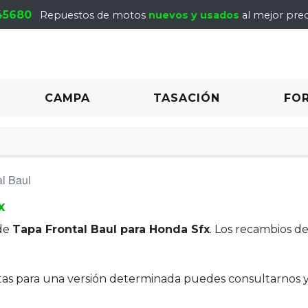
45680
Repuestos de motos
nuevos y usados
al mejor prec
CAMPA
TASACIÓN
FO
al Baul
x
de
Tapa Frontal Baul para Honda Sfx
. Los recambios d
itas para una versión determinada puedes consultarnos