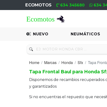
ECOMOTOS
634 345680
634 3
Home
Recambio
NUEVO
NEUMÁTICOS
Nuevo
Neumáticos
Home
Marcas
Honda
Sfx
Tapa Front
Campa
Tapa Frontal Baul para Honda Sf
Motores
Disponemos de recambios recuperados 
Nuevos
y garantizados
Motores
Si no encuentras el repuesto que neces
Usados