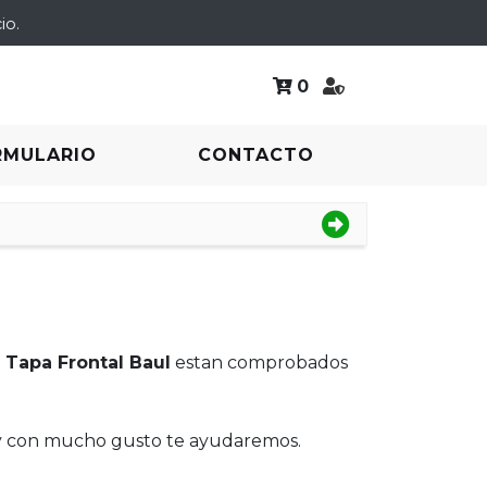
io.
0
RMULARIO
CONTACTO
e
Tapa Frontal Baul
estan comprobados
 y con mucho gusto te ayudaremos.