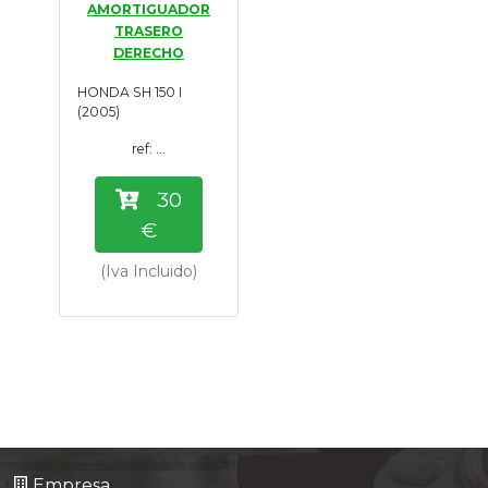
AMORTIGUADOR
Tasaciones
TRASERO
DERECHO
Formulario
HONDA SH 150 I
(2005)
Empresa
ref: ...
Contacto
30
€
(Iva Incluido)
Empresa