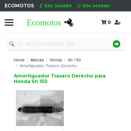
ECOMOTOS
634 345680
634 345680
0
Home
Recambio
Nuevo
Home
Marcas
Honda
Sh 150
Neumáticos
Amortiguador Trasero Derecho
Amortiguador Trasero Derecho para
Campa
Honda Sh 150
Motores
Nuevos
Motores
Usados