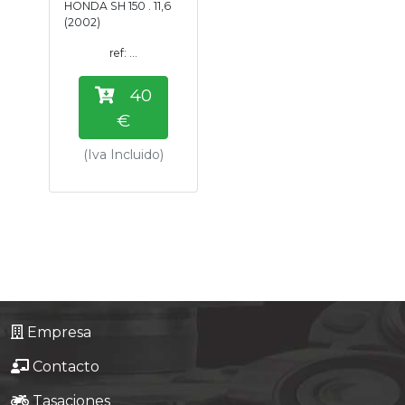
HONDA SH 150 . 11,6
Tasaciones
(2002)
ref: ...
Formulario
40
Empresa
€
(Iva Incluido)
Contacto
Empresa
Contacto
Tasaciones