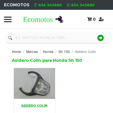
ECOMOTOS
634 345680
634 345680
0
Home
Recambio
Nuevo
Home
Marcas
Honda
Sh 150
Asidero Colin
Neumáticos
Asidero Colin para Honda Sh 150
Campa
Motores
Nuevos
Motores
ASIDERO COLIN
Usados