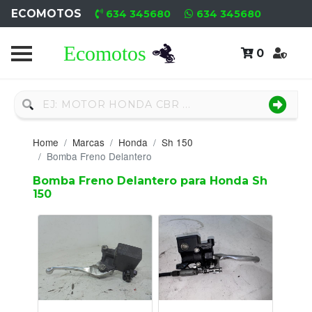
ECOMOTOS
634 345680
634 345680
0
Home
Recambio
Nuevo
Home
Marcas
Honda
Sh 150
Neumáticos
Bomba Freno Delantero
Bomba Freno Delantero para Honda Sh
Campa
150
Motores
Nuevos
Motores
Usados