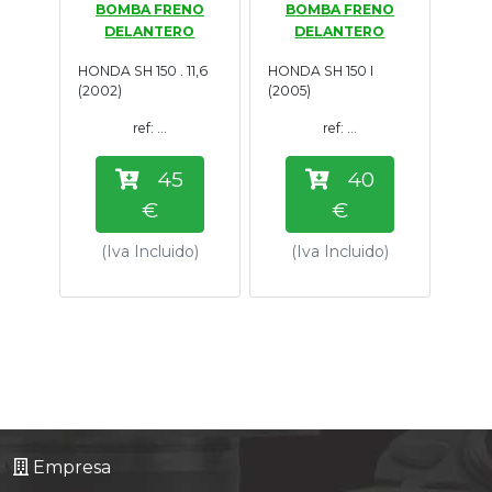
BOMBA FRENO
BOMBA FRENO
Tasaciones
DELANTERO
DELANTERO
HONDA SH 150 . 11,6
HONDA SH 150 I
Formulario
(2002)
(2005)
ref: ...
ref: ...
Empresa
45
40
Contacto
€
€
(Iva Incluido)
(Iva Incluido)
Empresa