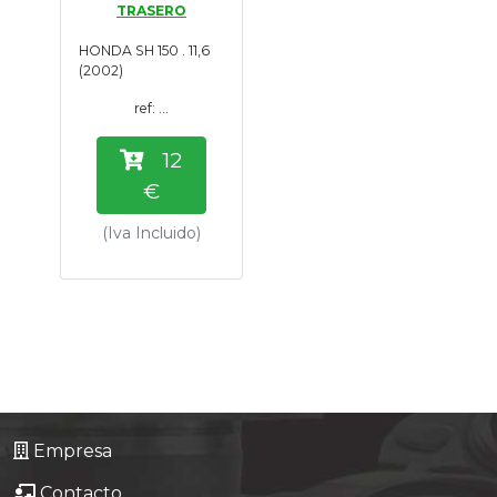
TRASERO
Tasaciones
HONDA SH 150 . 11,6
(2002)
Formulario
ref: ...
Empresa
12
€
Contacto
(Iva Incluido)
Empresa
Contacto