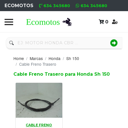
ECOMOTOS
634 345680
634 345680
0
Home
Recambio
Nuevo
Home
Marcas
Honda
Sh 150
Neumáticos
Cable Freno Trasero
Cable Freno Trasero para Honda Sh 150
Campa
Motores
Nuevos
Motores
Usados
CABLE FRENO