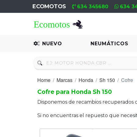
ECOMOTOS
634 345680
634 3
Home
Recambio
NUEVO
NEUMÁTICOS
Nuevo
Neumáticos
Home
Marcas
Honda
Sh 150
Cofre
Campa
Cofre para Honda Sh 150
Motores
Disponemos de recambios recuperados 
Nuevos
Si no encuentras el repuesto que neces
Motores
Usados