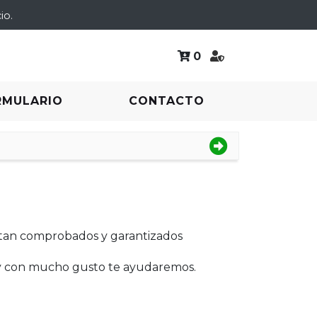
io.
0
RMULARIO
CONTACTO
tan comprobados y garantizados
 y con mucho gusto te ayudaremos.