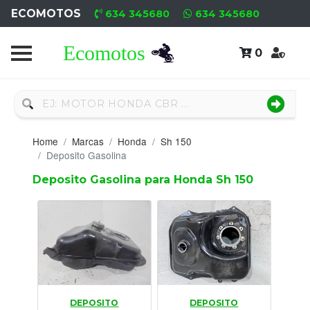
ECOMOTOS
634 345680
634 345680
0
Home
Recambio
Nuevo
Home
Marcas
Honda
Sh 150
Neumáticos
Deposito Gasolina
Deposito Gasolina para Honda Sh 150
Campa
Motores
Nuevos
Motores
Usados
DEPOSITO
DEPOSITO