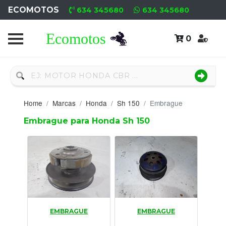
ECOMOTOS
634 345680
634 345680
0
Home
Recambio
Nuevo
Home
Marcas
Honda
Sh 150
Embrague
Neumáticos
Embrague para Honda Sh 150
Campa
Motores
Nuevos
Motores
EMBRAGUE
EMBRAGUE
Usados