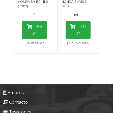
HONDA SH 150 . 11,6
HONDA SH 150 I
Tasaciones
(2002)
(2005)
ref: ...
ref: ...
Formulario
65
70
Empresa
€
€
(Iva Incluido)
(Iva Incluido)
Contacto
Empresa
Contacto
Tasaciones