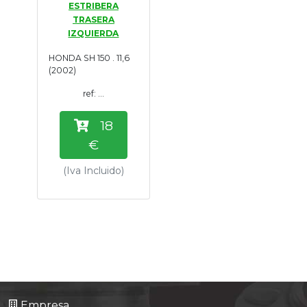
ESTRIBERA
Tasaciones
TRASERA
IZQUIERDA
Formulario
HONDA SH 150 . 11,6
(2002)
Empresa
ref: ...
Contacto
18
€
(Iva Incluido)
Empresa