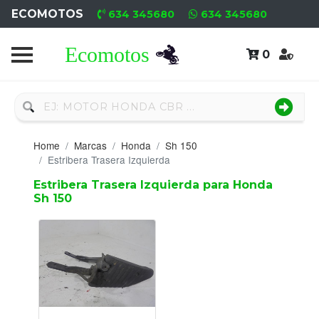
ECOMOTOS
634 345680
634 345680
0
Home
Recambio
Nuevo
Home
Marcas
Honda
Sh 150
Neumáticos
Estribera Trasera Izquierda
Estribera Trasera Izquierda para Honda
Campa
Sh 150
Motores
Nuevos
Motores
Usados