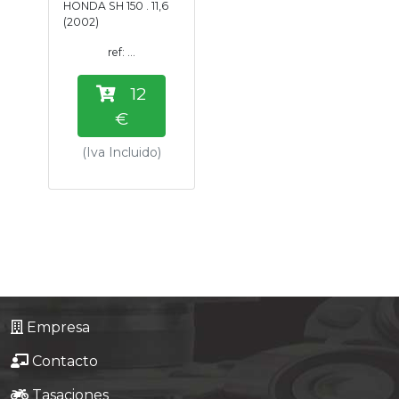
HONDA SH 150 . 11,6
Tasaciones
(2002)
ref: ...
Formulario
12
Empresa
€
(Iva Incluido)
Contacto
Empresa
Contacto
Tasaciones