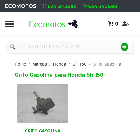
ECOMOTOS
634 345680
634 345680
0
Home
Recambio
Nuevo
Home
Marcas
Honda
Sh 150
Grifo Gasolina
Neumáticos
Grifo Gasolina para Honda Sh 150
Campa
Motores
Nuevos
Motores
GRIFO GASOLINA
Usados