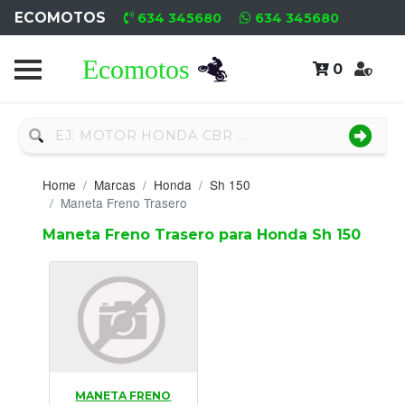
ECOMOTOS
634 345680
634 345680
0
Home
Recambio
Nuevo
Home
Marcas
Honda
Sh 150
Neumáticos
Maneta Freno Trasero
Maneta Freno Trasero para Honda Sh 150
Campa
Motores
Nuevos
Motores
Usados
MANETA FRENO