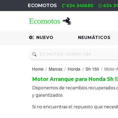
ECOMOTOS
634 345680
634 3
Home
Recambio
NUEVO
NEUMÁTICOS
Nuevo
Neumáticos
Home
Marcas
Honda
Sh 150
Motor 
Campa
Motor Arranque para Honda Sh 1
Motores
Disponemos de recambios recuperados 
Nuevos
y garantizados
Motores
Si no encuentras el repuesto que neces
Usados