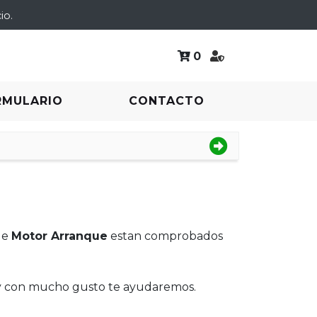
io.
0
RMULARIO
CONTACTO
de
Motor Arranque
estan comprobados
 y con mucho gusto te ayudaremos.