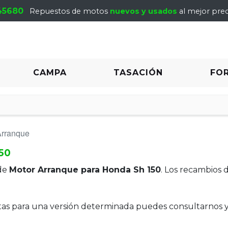
45680
Repuestos de motos
nuevos y usados
al mejor prec
CAMPA
TASACIÓN
FO
Arranque
50
de
Motor Arranque para Honda Sh 150
. Los recambios 
itas para una versión determinada puedes consultarnos