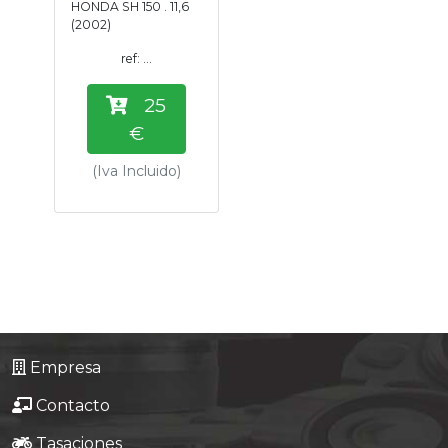
HONDA SH 150 . 11,6
Tasaciones
(2002)
ref: ...
Formulario
25
Empresa
€
(Iva Incluido)
Contacto
Empresa
Contacto
Tasaciones