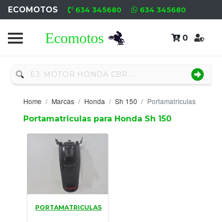
ECOMOTOS
634 345680
634 345680
0
Home
Recambio
Nuevo
Home
Marcas
Honda
Sh 150
Portamatriculas
Neumáticos
Portamatriculas para Honda Sh 150
Campa
Motores
Nuevos
Motores
PORTAMATRICULAS
Usados