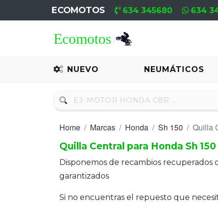
ECOMOTOS
634 345680
634 3
Home
Recambio
NUEVO
NEUMÁTICOS
Nuevo
Neumáticos
Home
Marcas
Honda
Sh 150
Quilla 
Campa
Quilla Central para Honda Sh 150
Motores
Disponemos de recambios recuperados 
Nuevos
garantizados
Motores
Si no encuentras el repuesto que neces
Usados