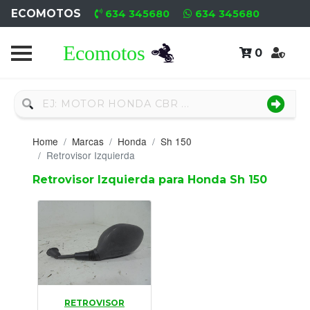
ECOMOTOS
634 345680
634 345680
0
Home
Recambio
Nuevo
Home
Marcas
Honda
Sh 150
Neumáticos
Retrovisor Izquierda
Retrovisor Izquierda para Honda Sh 150
Campa
Motores
Nuevos
Motores
Usados
RETROVISOR