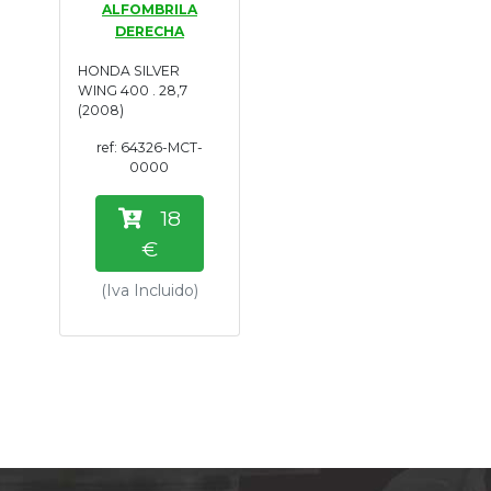
ALFOMBRILA
Tasaciones
DERECHA
HONDA SILVER
Formulario
WING 400 . 28,7
(2008)
Empresa
ref: 64326-MCT-
0000
Contacto
18
€
(Iva Incluido)