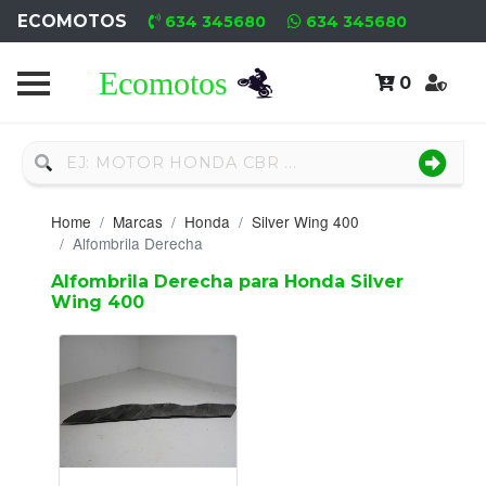
ECOMOTOS
634 345680
634 345680
0
Home
Recambio
Nuevo
Home
Marcas
Honda
Silver Wing 400
Neumáticos
Alfombrila Derecha
Alfombrila Derecha para Honda Silver
Campa
Wing 400
Motores
Nuevos
Motores
Usados