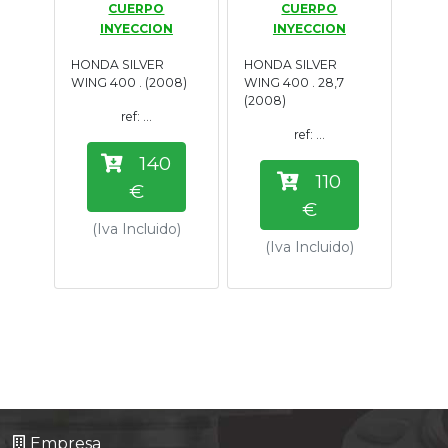
CUERPO
CUERPO
Tasaciones
INYECCION
INYECCION
HONDA SILVER
HONDA SILVER
Formulario
WING 400 . (2008)
WING 400 . 28,7
(2008)
ref: ...
Empresa
ref: ...
140
Contacto
110
€
€
(Iva Incluido)
(Iva Incluido)
Empresa