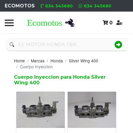
ECOMOTOS
634 345680
634 345680
0
Home
Recambio
Nuevo
Home
Marcas
Honda
Silver Wing 400
Neumáticos
Cuerpo Inyeccion
Cuerpo Inyeccion para Honda Silver
Campa
Wing 400
Motores
Nuevos
Motores
Usados