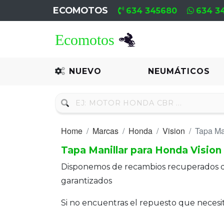
ECOMOTOS
634 345680
634 3
Home
Recambio
NUEVO
NEUMÁTICOS
Nuevo
Neumáticos
Home
Marcas
Honda
Vision
Tapa Ma
Campa
Tapa Manillar para Honda Vision
Motores
Disponemos de recambios recuperados 
Nuevos
garantizados
Motores
Si no encuentras el repuesto que neces
Usados