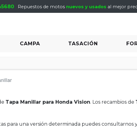
45680
Repuestos de motos
nuevos y usados
al mejor prec
CAMPA
TASACIÓN
FO
nillar
de
Tapa Manillar para Honda Vision
. Los recambios de
itas para una versión determinada puedes consultarnos