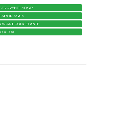
CTROVENTILADOR
IADOR AGUA
ON ANTICONGELANTE
O AGUA