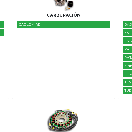
CARBURACIÓN
CABLE AIRE
BAS
EST
EST
PAL
PAT
SIN
SOP
TEN
TUE