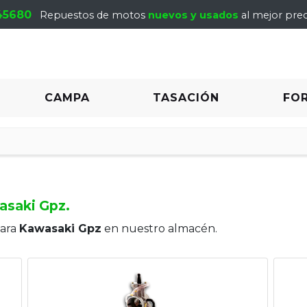
45680
Repuestos de motos
nuevos y usados
al mejor prec
CAMPA
TASACIÓN
FO
asaki Gpz.
para
Kawasaki Gpz
en nuestro almacén.