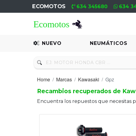
ECOMOTOS
634 345680
634 3
Home
Recambio
NUEVO
NEUMÁTICOS
Nuevo
Neumáticos
Home
Marcas
Kawasaki
Gpz
Campa
Recambios recuperados de Kaw
Motores
Encuentra los repuestos que necesitas 
Nuevos
Motores
Usados