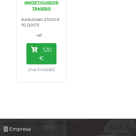
AMORTIGUADOR
Tasaciones
TRASERO
KAWASAKI Z1000 R
Formulario
92 (2007)
ref: ...
Empresa
120
Contacto
€
(Iva Incluido)
Empresa