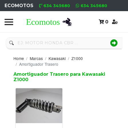
ECOMOTOS
634 345680
634 345680
0
Home
Recambio
Nuevo
Home
Marcas
Kawasaki
Z1000
Neumáticos
Amortiguador Trasero
Amortiguador Trasero para Kawasaki
Campa
Z1000
Motores
Nuevos
Motores
Usados