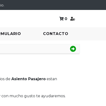
io.
0
RMULARIO
CONTACTO
ios de
Asiento Pasajero
estan
 y con mucho gusto te ayudaremos.