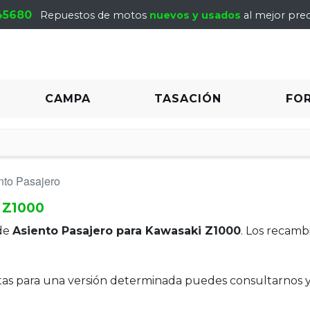
45680
Repuestos de motos
nuevos y usados
al mejor prec
CAMPA
TASACIÓN
FO
nto Pasajero
 Z1000
de
Asiento Pasajero para Kawasaki Z1000
. Los recamb
itas para una versión determinada puedes consultarnos