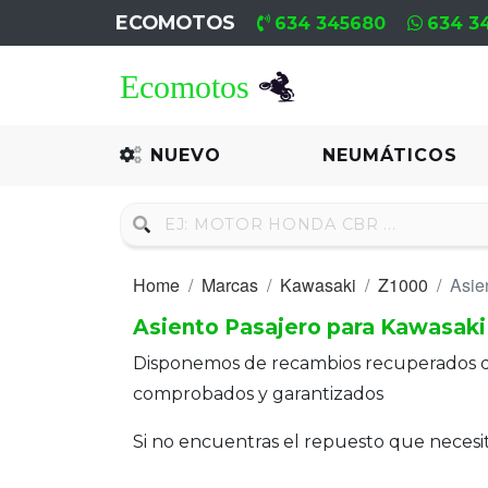
ECOMOTOS
634 345680
634 3
Home
Recambio
NUEVO
NEUMÁTICOS
Nuevo
Neumáticos
Home
Marcas
Kawasaki
Z1000
Asie
Campa
Asiento Pasajero para Kawasaki
Motores
Disponemos de recambios recuperados 
Nuevos
comprobados y garantizados
Motores
Si no encuentras el repuesto que neces
Usados