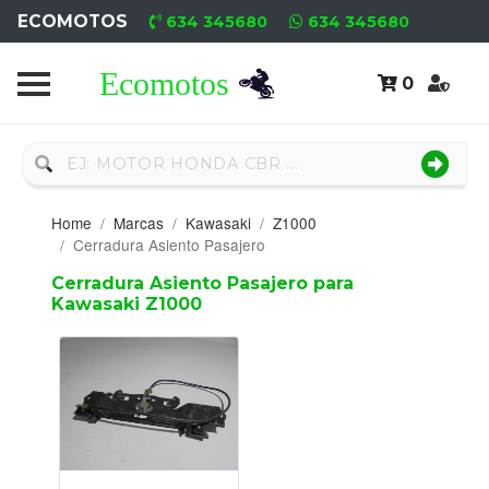
ECOMOTOS
634 345680
634 345680
0
Home
Recambio
Nuevo
Home
Marcas
Kawasaki
Z1000
Neumáticos
Cerradura Asiento Pasajero
Cerradura Asiento Pasajero para
Campa
Kawasaki Z1000
Motores
Nuevos
Motores
Usados