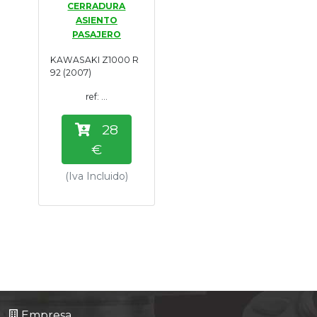
CERRADURA
Tasaciones
ASIENTO
PASAJERO
Formulario
KAWASAKI Z1000 R
92 (2007)
Empresa
ref: ...
Contacto
28
€
(Iva Incluido)
Empresa