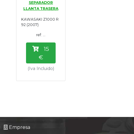
SEPARADOR
Tasaciones
LLANTA TRASERA
KAWASAKI Z1000 R
Formulario
92 (2007)
ref: ...
Empresa
15
Contacto
€
(Iva Incluido)
Empresa