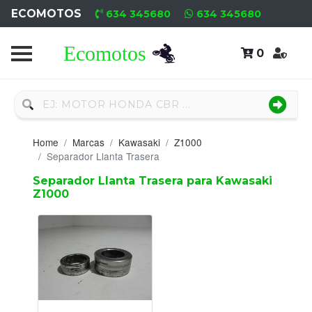
ECOMOTOS
634 345680
634 345680
0
Home
Recambio
Nuevo
Home
Marcas
Kawasaki
Z1000
Neumáticos
Separador Llanta Trasera
Separador Llanta Trasera para Kawasaki
Campa
Z1000
Motores
Nuevos
Motores
Usados