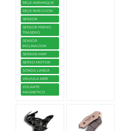
RELE ARRANQUE
RELE INYECCION
SENSOR
SENSOR FRENO
TRASERO
SENSOR
INCLINACION
SENSOR MAP
SERVO MOTOR
SONDA LANDA
VALVULA AIRE
VOLANTE
MAGNETICO