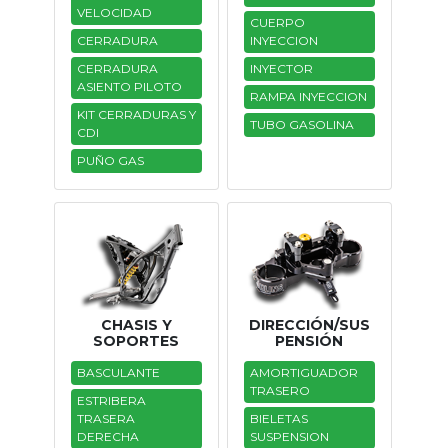
VELOCIDAD
CUERPO
Tasaciones
CERRADURA
INYECCION
CERRADURA
INYECTOR
Formulario
ASIENTO PILOTO
RAMPA INYECCION
KIT CERRADURAS Y
Empresa
TUBO GASOLINA
CDI
PUÑO GAS
Contacto
CHASIS Y
DIRECCIÓN/SUS
SOPORTES
PENSIÓN
BASCULANTE
AMORTIGUADOR
TRASERO
ESTRIBERA
TRASERA
BIELETAS
DERECHA
SUSPENSION