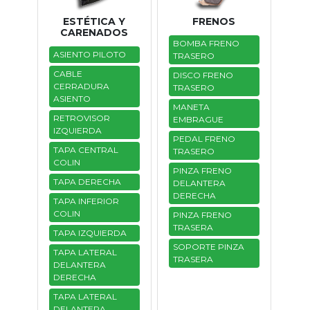
ESTÉTICA Y
FRENOS
CARENADOS
BOMBA FRENO
ASIENTO PILOTO
TRASERO
CABLE
DISCO FRENO
CERRADURA
TRASERO
ASIENTO
MANETA
RETROVISOR
EMBRAGUE
IZQUIERDA
PEDAL FRENO
TAPA CENTRAL
TRASERO
COLIN
PINZA FRENO
TAPA DERECHA
DELANTERA
DERECHA
TAPA INFERIOR
COLIN
PINZA FRENO
TRASERA
TAPA IZQUIERDA
SOPORTE PINZA
TAPA LATERAL
TRASERA
DELANTERA
DERECHA
TAPA LATERAL
DELANTERA