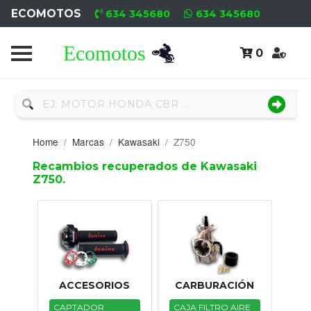
ECOMOTOS
634 345680
634 345680
0
Home
Recambio
Nuevo
Home
Marcas
Kawasaki
Z750
Neumáticos
Recambios recuperados de Kawasaki
Z750.
Campa
Motores
Nuevos
Motores
ACCESORIOS
CARBURACIÓN
Usados
CAPTADOR
CAJA FILTRO AIRE