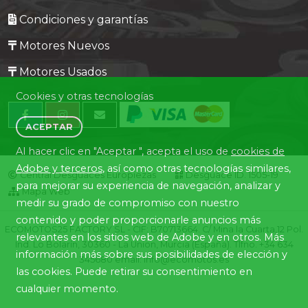
Condiciones y garantías
Motores Nuevos
Motores Usados
Cookies y otras tecnologías
ACEPTAR
Al hacer clic en "Aceptar ", acepta el uso de
cookies de
Adobe y terceros
, así como otras tecnologías similares,
Central Desguaces Europiezas
Desguace ID. 1505-19
para mejorar su experiencia de navegación, analizar y
Mapa Web
medir su grado de compromiso con nuestro
contenido y poder proporcionarle anuncios más
ECOMOTOS25 FACTORY SL - CIF: B70713664. C/ Mina la Cuarta,12 Pol.
relevantes en los sitios web de Adobe y en otros. Más
Ind. Lo Bolarín, 30360 - La Union, Murcia (España). Tlfno. +34 634
información más sobre sus posibilidades de elección y
345680 email: info@ecomotos.es
las cookies. Puede retirar su consentimiento en
cualquier momento.