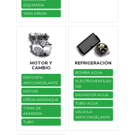
IZQUIERDA
TAPA PIÑON
MOTOR Y
REFRIGERACIÓN
CAMBIO
BOMBA AGUA
DEPOSITO
ELECTROVENTILAD
ANTICONGELANTE
OR
MOTOR
RADIADOR AGUA
PIÑON ARRANQUE
TUBO AGUA
TOMA DE
VALVULA
ADMISION
ANTICONGELANTE
TUBO