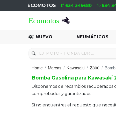
ECOMOTOS
634 345680
634 3
Home
Recambio
NUEVO
NEUMÁTICOS
Nuevo
Neumáticos
Home
Marcas
Kawasaki
Z800
Bomba
Campa
Bomba Gasolina para Kawasaki
Motores
Disponemos de recambios recuperados 
Nuevos
comprobados y garantizados
Motores
Si no encuentras el repuesto que neces
Usados