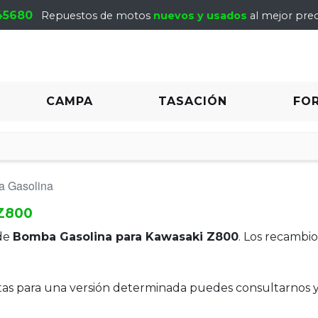
45680
Repuestos de motos
nuevos y usados
al mejor prec
CAMPA
TASACIÓN
FO
 Gasolina
 Z800
de
Bomba Gasolina para Kawasaki Z800
. Los recambi
itas para una versión determinada puedes consultarnos