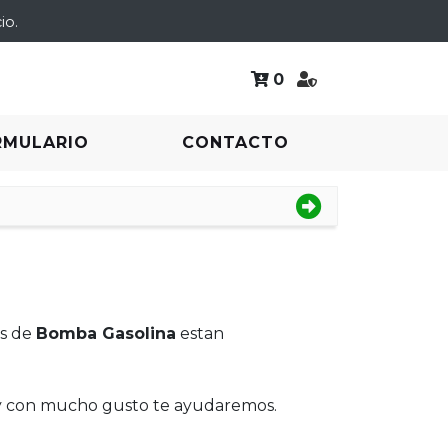
io.
0
RMULARIO
CONTACTO
os de
Bomba Gasolina
estan
 y con mucho gusto te ayudaremos.