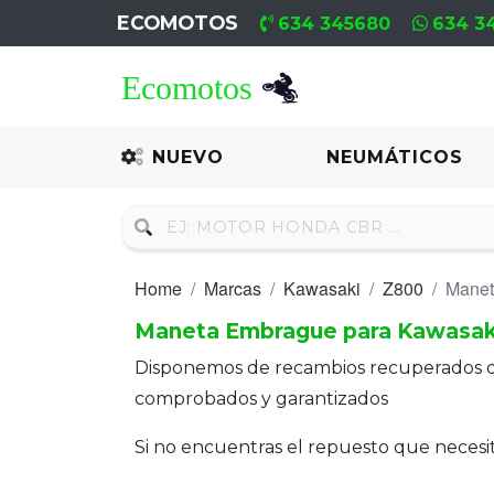
ECOMOTOS
634 345680
634 3
Home
Recambio
NUEVO
NEUMÁTICOS
Nuevo
Neumáticos
Home
Marcas
Kawasaki
Z800
Manet
Campa
Maneta Embrague para Kawasak
Motores
Disponemos de recambios recuperados 
Nuevos
comprobados y garantizados
Motores
Si no encuentras el repuesto que neces
Usados