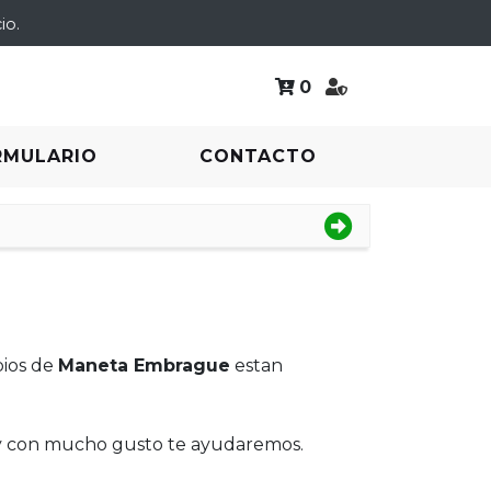
io.
0
RMULARIO
CONTACTO
bios de
Maneta Embrague
estan
 y con mucho gusto te ayudaremos.