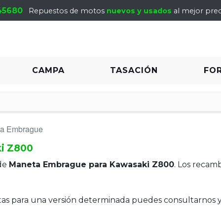
45680
Repuestos de motos
nuevos y usados
al mejor prec
CAMPA
TASACIÓN
FO
a Embrague
i Z800
de
Maneta Embrague para Kawasaki Z800
. Los recam
itas para una versión determinada puedes consultarnos