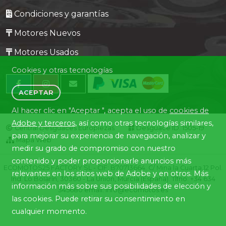
Condiciones y garantías
Motores Nuevos
Motores Usados
Cookies y otras tecnologías
ACEPTAR
Al hacer clic en "Aceptar ", acepta el uso de
cookies de
Adobe y terceros
, así como otras tecnologías similares,
Central Desguaces Europiezas
Desguace ID. 1505-19
para mejorar su experiencia de navegación, analizar y
Mapa Web
medir su grado de compromiso con nuestro
contenido y poder proporcionarle anuncios más
ECOMOTOS25 FACTORY SL - CIF: B70713664. C/ Mina la Cuarta,12 Pol.
relevantes en los sitios web de Adobe y en otros. Más
Ind. Lo Bolarín, 30360 - La Union, Murcia (España). Tlfno. +34 634
información más sobre sus posibilidades de elección y
345680 email: info@ecomotos.es
las cookies. Puede retirar su consentimiento en
cualquier momento.