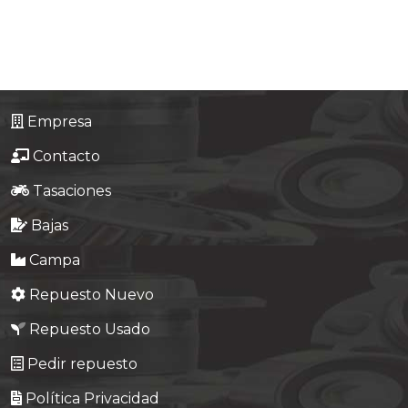
Tasaciones
Formulario
Empresa
Empresa
Contacto
Contacto
Tasaciones
Bajas
Campa
Repuesto Nuevo
Repuesto Usado
Pedir repuesto
Política Privacidad