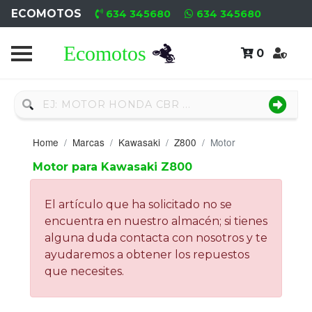
ECOMOTOS
634 345680
634 345680
0
Home
Recambio
Nuevo
Home
Marcas
Kawasaki
Z800
Motor
Neumáticos
Motor para Kawasaki Z800
Campa
El artículo que ha solicitado no se
Motores
encuentra en nuestro almacén; si tienes
alguna duda contacta con nosotros y te
Nuevos
ayudaremos a obtener los repuestos
que necesites.
Motores
Usados