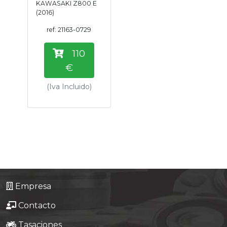
KAWASAKI Z800 E
Tasaciones
(2016)
ref: 21163-0729
Formulario
110
Empresa
€
(Iva Incluido)
Contacto
Empresa
Contacto
Tasaciones