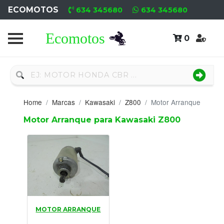
ECOMOTOS
634 345680
634 345680
0
Home
Recambio
Nuevo
Home
Marcas
Kawasaki
Z800
Motor Arranque
Neumáticos
Motor Arranque para Kawasaki Z800
Campa
Motores
Nuevos
Motores
MOTOR ARRANQUE
Usados