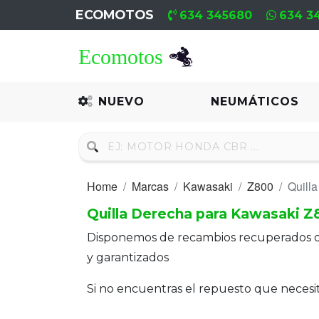
ECOMOTOS
634 345680
634 3
Home
Recambio
NUEVO
NEUMÁTICOS
Nuevo
Neumáticos
Home
Marcas
Kawasaki
Z800
Quill
Campa
Quilla Derecha para Kawasaki Z
Motores
Disponemos de recambios recuperados 
Nuevos
y garantizados
Motores
Si no encuentras el repuesto que neces
Usados