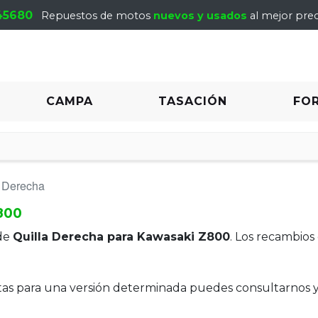
45680
Repuestos de motos
nuevos y usados
al mejor prec
CAMPA
TASACIÓN
FO
a Derecha
800
de
Quilla Derecha para Kawasaki Z800
. Los recambios
itas para una versión determinada puedes consultarnos