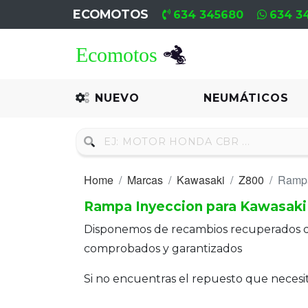
ECOMOTOS
634 345680
634 3
Home
Recambio
NUEVO
NEUMÁTICOS
Nuevo
Neumáticos
Home
Marcas
Kawasaki
Z800
Rampa
Campa
Rampa Inyeccion para Kawasaki
Motores
Disponemos de recambios recuperados 
Nuevos
comprobados y garantizados
Motores
Si no encuentras el repuesto que neces
Usados