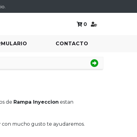
io.
0
RMULARIO
CONTACTO
ios de
Rampa Inyeccion
estan
 y con mucho gusto te ayudaremos.