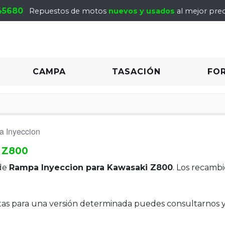
45680
Repuestos de motos
nuevos y usados
al mejor prec
CAMPA
TASACIÓN
FO
 Inyeccion
 Z800
de
Rampa Inyeccion para Kawasaki Z800
. Los recamb
itas para una versión determinada puedes consultarnos