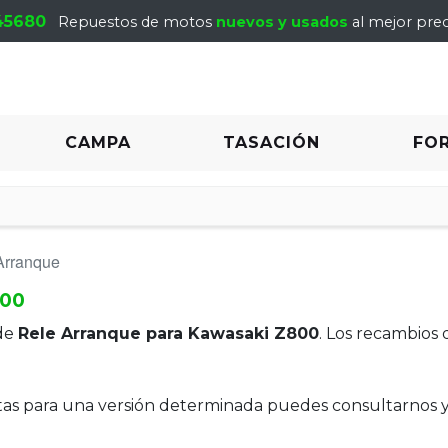
45680
Repuestos de motos
nuevos y usados
al mejor prec
CAMPA
TASACIÓN
FO
Arranque
800
de
Rele Arranque para Kawasaki Z800
. Los recambios
itas para una versión determinada puedes consultarnos