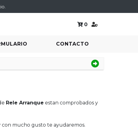
io.
0
RMULARIO
CONTACTO
 de
Rele Arranque
estan comprobados y
 y con mucho gusto te ayudaremos.