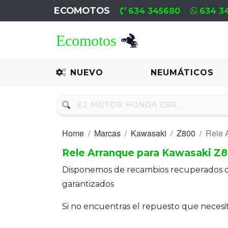
ECOMOTOS
634 345680
634 3
Home
Recambio
NUEVO
NEUMÁTICOS
Nuevo
Neumáticos
Home
Marcas
Kawasaki
Z800
Rele 
Campa
Rele Arranque para Kawasaki Z
Motores
Disponemos de recambios recuperados 
Nuevos
garantizados
Motores
Si no encuentras el repuesto que neces
Usados