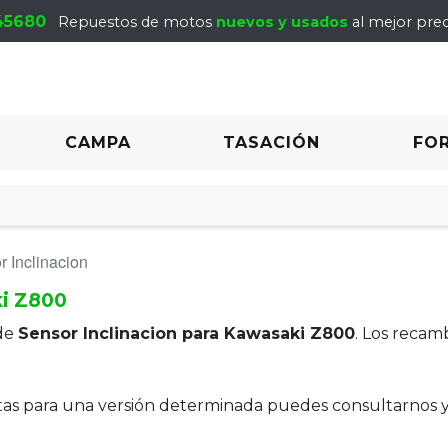
45680
Repuestos de motos
nuevos y usados
al mejor prec
CAMPA
TASACIÓN
FO
 Inclinacion
ki Z800
de
Sensor Inclinacion para Kawasaki Z800
. Los recam
itas para una versión determinada puedes consultarnos