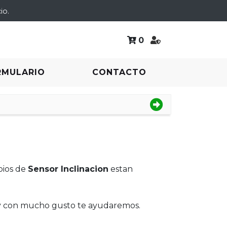
io.
0
RMULARIO
CONTACTO
bios de
Sensor Inclinacion
estan
 y con mucho gusto te ayudaremos.