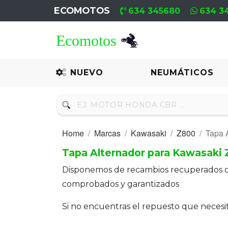
ECOMOTOS
634 345680
634 3
Home
Recambio
NUEVO
NEUMÁTICOS
Nuevo
Neumáticos
Home
Marcas
Kawasaki
Z800
Tapa 
Campa
Tapa Alternador para Kawasaki
Motores
Disponemos de recambios recuperados 
Nuevos
comprobados y garantizados
Motores
Si no encuentras el repuesto que neces
Usados