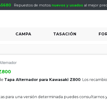
45680
Repuestos de motos
nuevos y usados
al mejor prec
CAMPA
TASACIÓN
FO
Alternador
 Z800
de
Tapa Alternador para Kawasaki Z800
. Los recambi
itas para una versión determinada puedes consultarnos