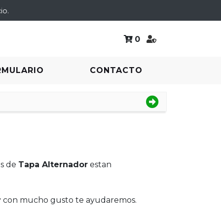
io.
0
RMULARIO
CONTACTO
os de
Tapa Alternador
estan
 y con mucho gusto te ayudaremos.