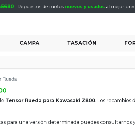
45680
Repuestos de motos
nuevos y usados
al mejor prec
CAMPA
TASACIÓN
FO
r Rueda
00
de
Tensor Rueda para Kawasaki Z800
. Los recambios 
itas para una versión determinada puedes consultarnos