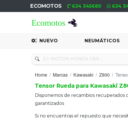
ECOMOTOS
634 345680
634 3
Home
Recambio
NUEVO
NEUMÁTICOS
Nuevo
Neumáticos
Home
Marcas
Kawasaki
Z800
Tenso
Campa
Tensor Rueda para Kawasaki Z8
Motores
Disponemos de recambios recuperados 
Nuevos
garantizados
Motores
Si no encuentras el repuesto que neces
Usados