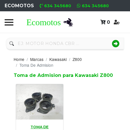
ECOMOTOS
634 345680
634 345680
0
Home
Recambio
Nuevo
Home
Marcas
Kawasaki
Z800
Neumáticos
Toma De Admision
Toma de Admision para Kawasaki Z800
Campa
Motores
Nuevos
Motores
Usados
TOMA DE