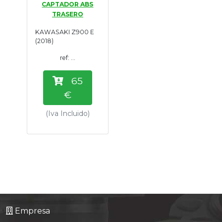
CAPTADOR ABS
Tasaciones
TRASERO
KAWASAKI Z900 E
Formulario
(2018)
ref: ...
Empresa
65
Contacto
€
(Iva Incluido)
Empresa