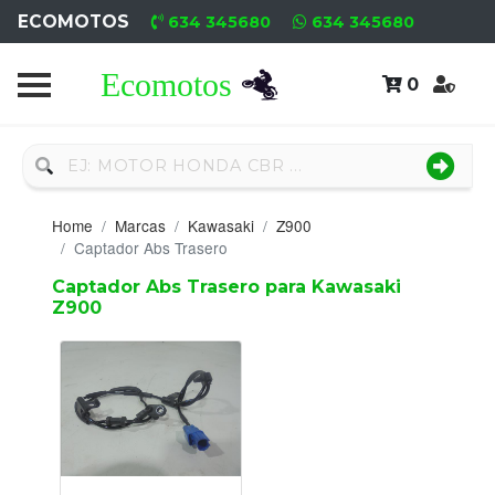
ECOMOTOS
634 345680
634 345680
0
Home
Recambio
Nuevo
Home
Marcas
Kawasaki
Z900
Neumáticos
Captador Abs Trasero
Captador Abs Trasero para Kawasaki
Campa
Z900
Motores
Nuevos
Motores
Usados