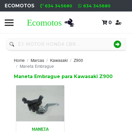
ECOMOTOS
634 345680
634 345680
0
Home
Recambio
Nuevo
Home
Marcas
Kawasaki
Z900
Neumáticos
Maneta Embrague
Maneta Embrague para Kawasaki Z900
Campa
Motores
Nuevos
Motores
Usados
MANETA