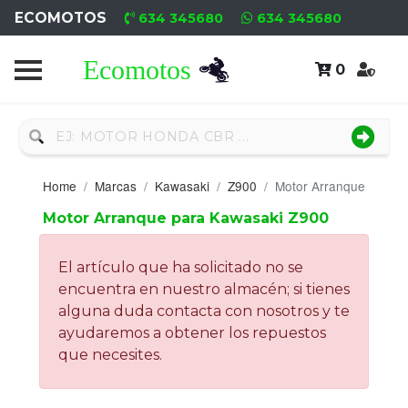
ECOMOTOS
634 345680
634 345680
0
Home
Recambio
Nuevo
Home
Marcas
Kawasaki
Z900
Motor Arranque
Neumáticos
Motor Arranque para Kawasaki Z900
Campa
El artículo que ha solicitado no se
Motores
encuentra en nuestro almacén; si tienes
alguna duda contacta con nosotros y te
Nuevos
ayudaremos a obtener los repuestos
que necesites.
Motores
Usados