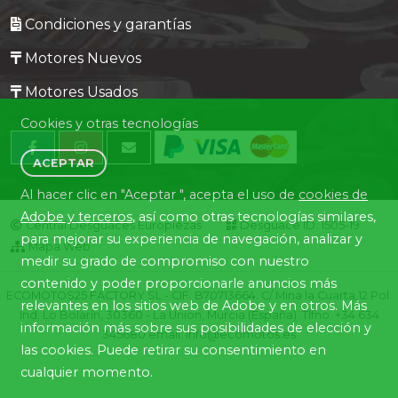
Condiciones y garantías
Motores Nuevos
Motores Usados
Cookies y otras tecnologías
ACEPTAR
Al hacer clic en "Aceptar ", acepta el uso de
cookies de
Adobe y terceros
, así como otras tecnologías similares,
Central Desguaces Europiezas
Desguace ID. 1505-19
para mejorar su experiencia de navegación, analizar y
Mapa Web
medir su grado de compromiso con nuestro
contenido y poder proporcionarle anuncios más
ECOMOTOS25 FACTORY SL - CIF: B70713664. C/ Mina la Cuarta,12 Pol.
relevantes en los sitios web de Adobe y en otros. Más
Ind. Lo Bolarín, 30360 - La Union, Murcia (España). Tlfno. +34 634
información más sobre sus posibilidades de elección y
345680 email: info@ecomotos.es
las cookies. Puede retirar su consentimiento en
cualquier momento.