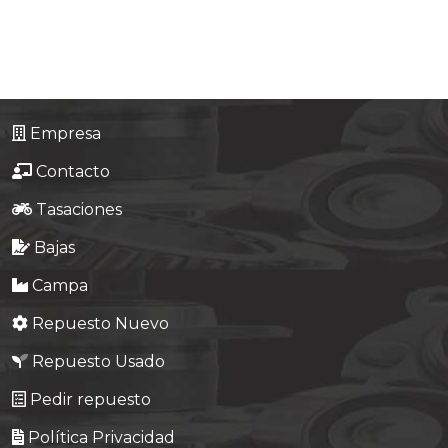
Tasaciones
Formulario
Empresa
Empresa
Contacto
Contacto
Tasaciones
Bajas
Campa
Repuesto Nuevo
Repuesto Usado
Pedir repuesto
Política Privacidad