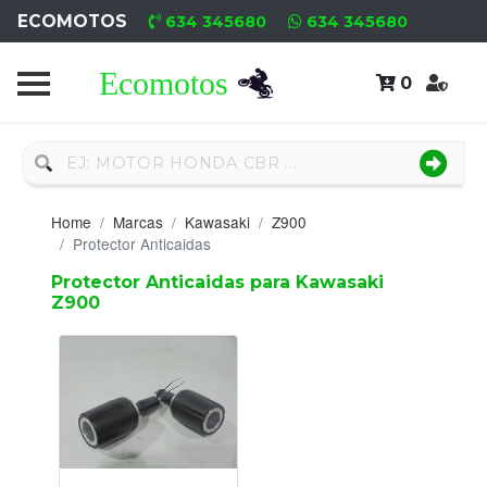
ECOMOTOS
634 345680
634 345680
0
Home
Recambio
Nuevo
Home
Marcas
Kawasaki
Z900
Neumáticos
Protector Anticaidas
Protector Anticaidas para Kawasaki
Campa
Z900
Motores
Nuevos
Motores
Usados