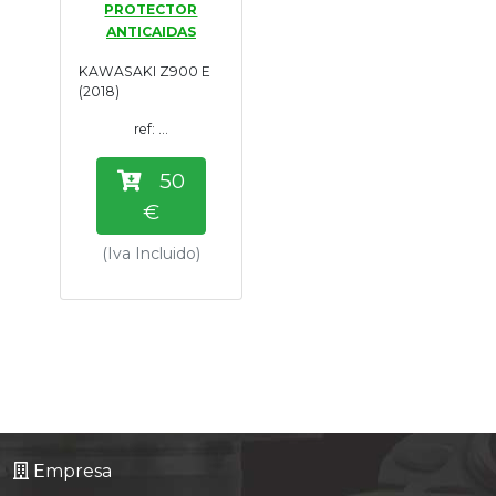
PROTECTOR
Tasaciones
ANTICAIDAS
KAWASAKI Z900 E
Formulario
(2018)
ref: ...
Empresa
50
Contacto
€
(Iva Incluido)
Empresa