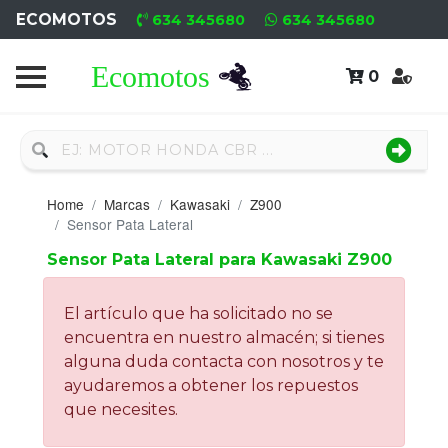
ECOMOTOS
634 345680
634 345680
0
Home
Recambio
Nuevo
Home
Marcas
Kawasaki
Z900
Neumáticos
Sensor Pata Lateral
Sensor Pata Lateral para Kawasaki Z900
Campa
Motores
El artículo que ha solicitado no se
encuentra en nuestro almacén; si tienes
Nuevos
alguna duda contacta con nosotros y te
ayudaremos a obtener los repuestos
Motores
que necesites.
Usados