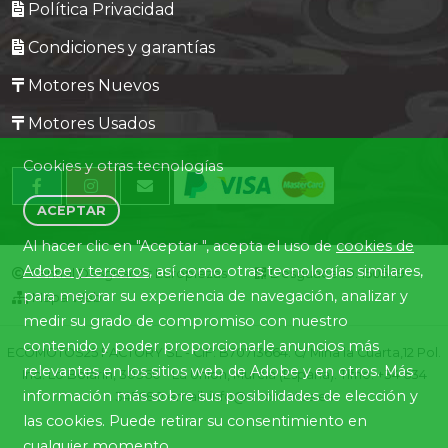
Política Privacidad
Condiciones y garantías
Motores Nuevos
Motores Usados
Cookies y otras tecnologías
ACEPTAR
Al hacer clic en "Aceptar ", acepta el uso de
cookies de
Adobe y terceros
, así como otras tecnologías similares,
Central Desguaces Europiezas
Desguace ID. 1505-19
para mejorar su experiencia de navegación, analizar y
Mapa Web
medir su grado de compromiso con nuestro
contenido y poder proporcionarle anuncios más
ECOMOTOS25 FACTORY SL - CIF: B70713664. C/ Mina la Cuarta,12 Pol.
relevantes en los sitios web de Adobe y en otros. Más
Ind. Lo Bolarín, 30360 - La Union, Murcia (España). Tlfno. +34 634
información más sobre sus posibilidades de elección y
345680 email: info@ecomotos.es
las cookies. Puede retirar su consentimiento en
cualquier momento.