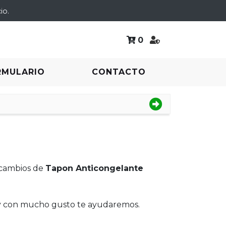
io.
0
RMULARIO
CONTACTO
ecambios de
Tapon Anticongelante
 y con mucho gusto te ayudaremos.