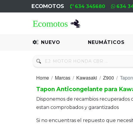
ECOMOTOS
634 345680
634 3
Home
Recambio
NUEVO
NEUMÁTICOS
Nuevo
Neumáticos
Home
Marcas
Kawasaki
Z900
Tapon
Campa
Tapon Anticongelante para Kaw
Motores
Disponemos de recambios recuperados 
Nuevos
estan comprobados y garantizados
Motores
Si no encuentras el repuesto que neces
Usados