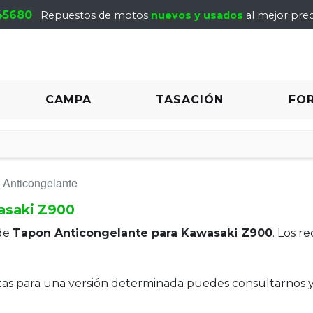
45680
Repuestos de motos
nuevos y usados
al mejor prec
CAMPA
TASACIÓN
FO
 Anticongelante
asaki Z900
de
Tapon Anticongelante para Kawasaki Z900
. Los r
itas para una versión determinada puedes consultarnos