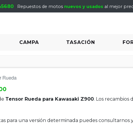
45680
Repuestos de motos
nuevos y usados
al mejor prec
CAMPA
TASACIÓN
FO
r Rueda
00
de
Tensor Rueda para Kawasaki Z900
. Los recambios 
itas para una versión determinada puedes consultarnos