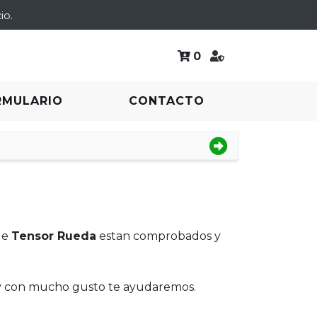
io.
0
RMULARIO
CONTACTO
de
Tensor Rueda
estan comprobados y
 y con mucho gusto te ayudaremos.