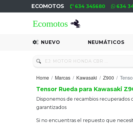
ECOMOTOS
634 345680
634 3
Home
Recambio
NUEVO
NEUMÁTICOS
Nuevo
Neumáticos
Home
Marcas
Kawasaki
Z900
Tenso
Campa
Tensor Rueda para Kawasaki Z9
Motores
Disponemos de recambios recuperados 
Nuevos
garantizados
Motores
Si no encuentras el repuesto que neces
Usados