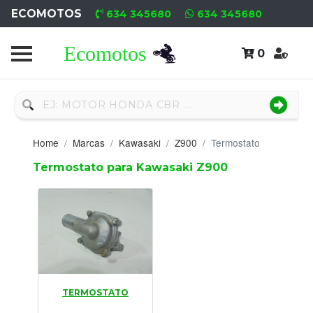
ECOMOTOS
634 345680
634 345680
0
Home
Recambio
Nuevo
Home
Marcas
Kawasaki
Z900
Termostato
Neumáticos
Termostato para Kawasaki Z900
Campa
Motores
Nuevos
Motores
TERMOSTATO
Usados