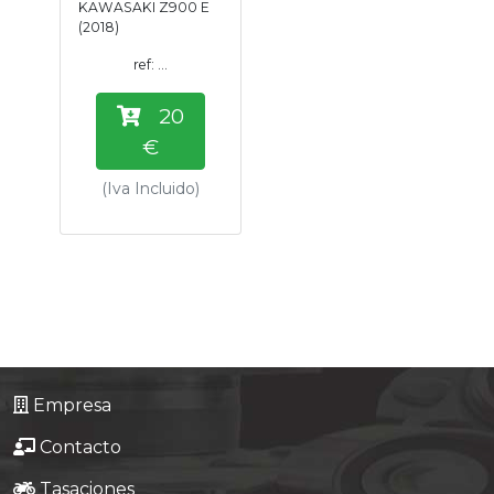
KAWASAKI Z900 E
Tasaciones
(2018)
ref: ...
Formulario
20
Empresa
€
(Iva Incluido)
Contacto
Empresa
Contacto
Tasaciones