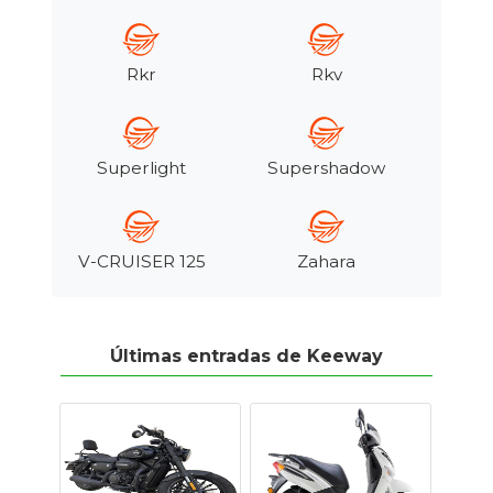
Tasaciones
Rkr
Rkv
Formulario
Empresa
Superlight
Supershadow
Contacto
V-CRUISER 125
Zahara
Últimas entradas de Keeway