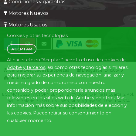
Condiciones y garantías
Motores Nuevos
Motores Usados
Cookies y otras tecnologías
ACEPTAR
Al hacer clic en "Aceptar ", acepta el uso de
cookies de
Adobe y terceros
, así como otras tecnologías similares,
Central Desguaces Europiezas
Desguace ID. 1505-19
para mejorar su experiencia de navegación, analizar y
Mapa Web
medir su grado de compromiso con nuestro
contenido y poder proporcionarle anuncios más
ECOMOTOS25 FACTORY SL - CIF: B70713664. C/ Mina la Cuarta,12 Pol.
relevantes en los sitios web de Adobe y en otros. Más
Ind. Lo Bolarín, 30360 - La Union, Murcia (España). Tlfno. +34 634
información más sobre sus posibilidades de elección y
345680 email: info@ecomotos.es
las cookies. Puede retirar su consentimiento en
cualquier momento.