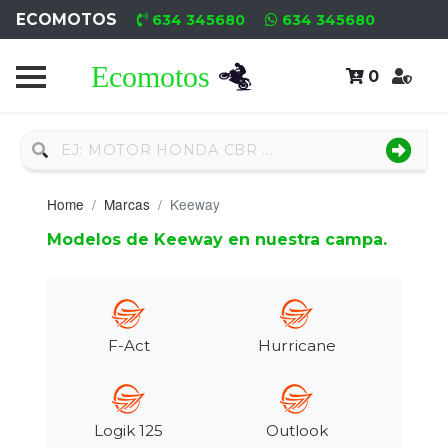
ECOMOTOS
634 345680
634 345680
0
Home
Recambio
Nuevo
Home
Marcas
Keeway
Neumáticos
Modelos de Keeway en nuestra campa.
Campa
Motores
Nuevos
F-Act
Hurricane
Motores
Usados
Logik 125
Outlook