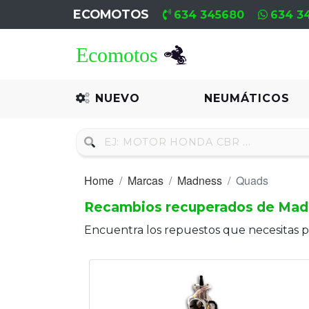
ECOMOTOS
634 345680
634 3
Home
Recambio
NUEVO
NEUMÁTICOS
Nuevo
Neumáticos
Home
Marcas
Madness
Quads
Campa
Recambios recuperados de Mad
Motores
Encuentra los repuestos que necesitas 
Nuevos
Motores
Usados