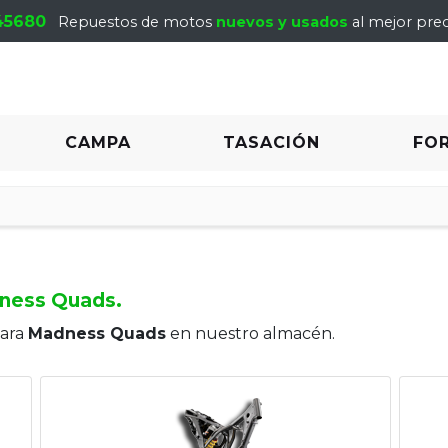
45680
Repuestos de motos
nuevos y usados
al mejor prec
CAMPA
TASACIÓN
FO
ness Quads.
para
Madness Quads
en nuestro almacén.