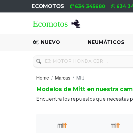
ECOMOTOS
634 345680
634 3
Home
Recambio
NUEVO
NEUMÁTICOS
Nuevo
Neumáticos
Home
Marcas
Mitt
Campa
Modelos de Mitt en nuestra cam
Motores
Encuentra los repuestos que necesitas p
Nuevos
Motores
Usados