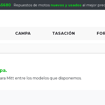
45680
Repuestos de motos
nuevos y usados
al mejor prec
CAMPA
TASACIÓN
FO
pa.
ara Mitt entre los modelos que disponemos.