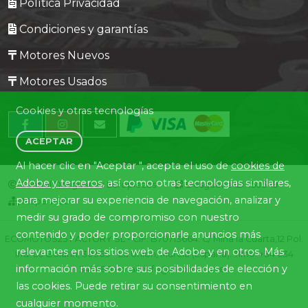
Política Privacidad
Condiciones y garantías
Motores Nuevos
Motores Usados
Cookies y otras tecnologías
ACEPTAR
Al hacer clic en "Aceptar ", acepta el uso de
cookies de
Adobe y terceros
, así como otras tecnologías similares,
Central Desguaces Europiezas
Desguace ID. 1505-19
para mejorar su experiencia de navegación, analizar y
Mapa Web
medir su grado de compromiso con nuestro
contenido y poder proporcionarle anuncios más
ECOMOTOS25 FACTORY SL - CIF: B70713664. C/ Mina la Cuarta,12 Pol.
relevantes en los sitios web de Adobe y en otros. Más
Ind. Lo Bolarín, 30360 - La Union, Murcia (España). Tlfno. +34 634
información más sobre sus posibilidades de elección y
345680 email: info@ecomotos.es
las cookies. Puede retirar su consentimiento en
cualquier momento.