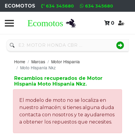
ECOMOTOS
634 345680
634 345680
0
Home
Recambio
Nuevo
Home
Marcas
Motor Hispania
Neumáticos
Moto Hispania Nkz
Recambios recuperados de Motor
Campa
Hispania Moto Hispania Nkz.
Motores
El modelo de moto no se localiza en
Nuevos
nuestro almacén; si tienes alguna duda
contacta con nosotros y te ayudaremos
Motores
a obtener los repuestos que necesites.
Usados